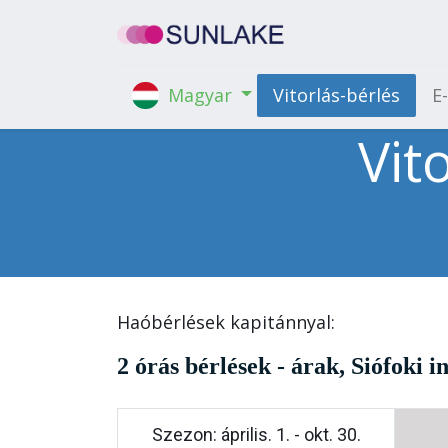
Vitorlás-bérlés
E
Magyar
Vit
Haóbérlések kapitánnyal:
2 órás bérlések - árak, Siófoki i
Szezon: április. 1. - okt. 30.