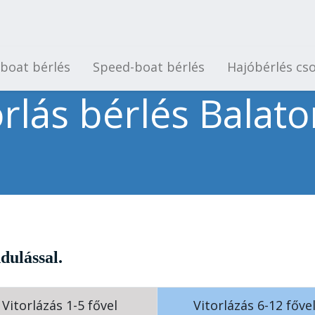
-boat bérlés
Speed-boat bérlés
Hajóbérlés cs
orlás bérlés Balat
ndulással.
Vitorlázás 1-5 fővel
Vitorlázás 6-12 főve