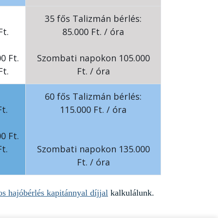
35 fős Talizmán bérlés:
Ft.
85.000 Ft. / óra
0 Ft.
Szombati napokon 105.000
Ft.
Ft. / óra
60 fős Talizmán bérlés:
t.
115.000 Ft. / óra
0 Ft.
t.
Szombati napokon 135.000
Ft. / óra
s hajóbérlés kapitánnyal díjjal
kalkulálunk.