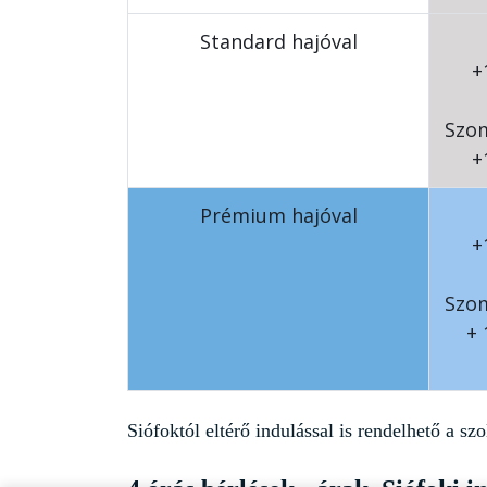
Standard hajóval
+
Szom
+
Prémium hajóval
+
Szom
+ 
Siófoktól eltérő indulással is rendelhető a s