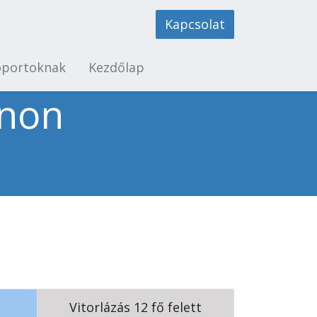
Kapcsolat
oportoknak
Kezdőlap
onon
l
Vitorlázás 12 fő felett