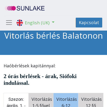
Kapcsolat
English (UK)
Vitorlás bérlés Balatonon
Haóbérlések kapitánnyal:
2 órás bérlések - árak, Siófoki
indulással.
Vitorlázás
Vitorlázás
Vitorlázás
Szezon:
1-5 fővel
6-12
12 fő
április. 1. -