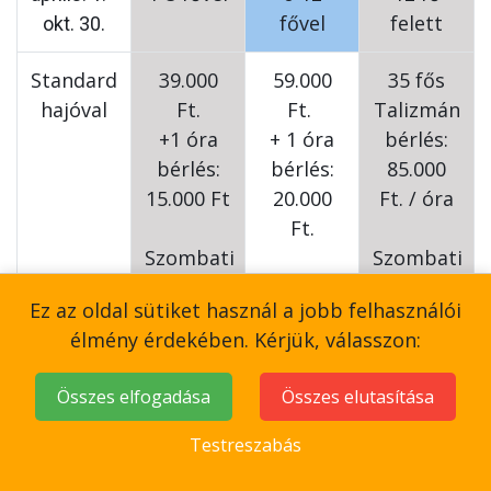
fővel
felett
okt. 30.
Standard
39.000
59.000
35 fős
hajóval
Ft.
Ft.
Talizmán
+1 óra
+ 1 óra
bérlés:
bérlés:
bérlés:
85.000
15.000 Ft
20.000
Ft. / óra
Ft.
Szombati
Szombati
napokon
Szombati
napokon
Ez az oldal sütiket használ a jobb felhasználói
49.000
napokon
105.000
élmény érdekében. Kérjük, válasszon:
Ft.
69.000
Ft. / óra
+1 óra
Ft.
Összes elfogadása
Összes elutasítása
bérlés:
+ 1 óra
20.000 Ft
bérlés:
Testreszabás
25.000