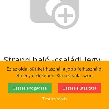
Strand hajó -családi jegy
nyitott
Ez az oldal sütiket használ a jobb felhasználói
élmény érdekében. Kérjük, válasszon:
19.500
Ft
Összes elfogadása
Összes elutasítása
Testreszabás
Elő beszélgetés - chat ablak.
Kosárba