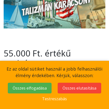
55.000 Ft. értékű
utalvány
Ez az oldal sütiket használ a jobb felhasználói
39.900
Ft
élmény érdekében. Kérjük, válasszon:
Összes elfogadása
Összes elutasítása
Testreszabás
Kosárba