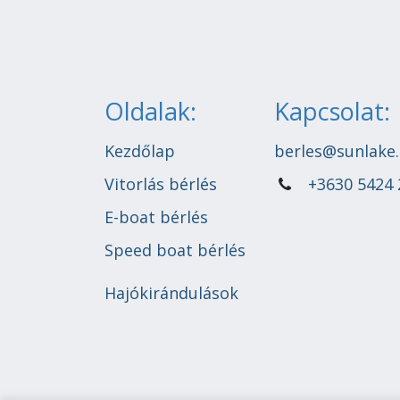
Oldalak:
Kapcsolat:
Kezdőlap
berles@sunlake
Vitorlás bérlés
+3630 5424 
E-boat bérlés
Speed boat bérlés
Hajókirándulások