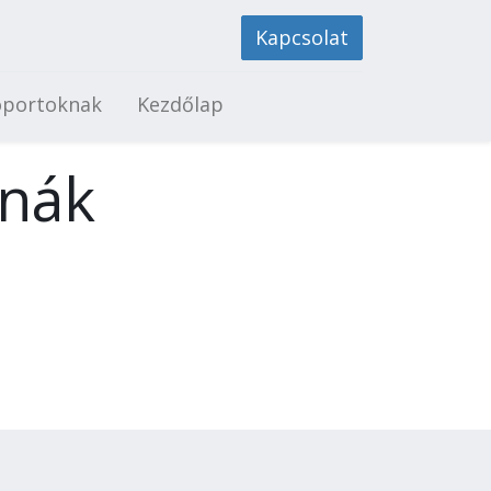
Kapcsolat
oportoknak
Kezdőlap
rnák