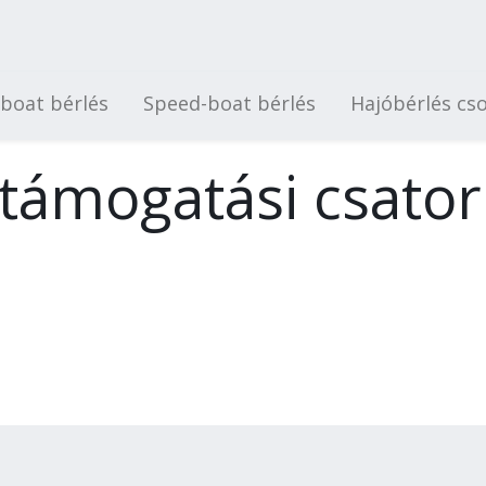
-boat bérlés
Speed-boat bérlés
Hajóbérlés cs
 támogatási csato
u