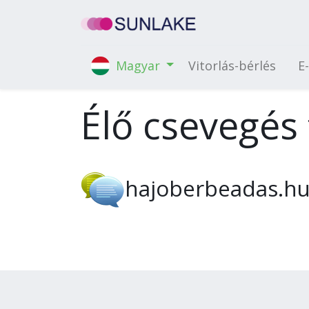
Vitorlás-bérlés
E
Magyar
Élő csevegés
hajoberbeadas.h