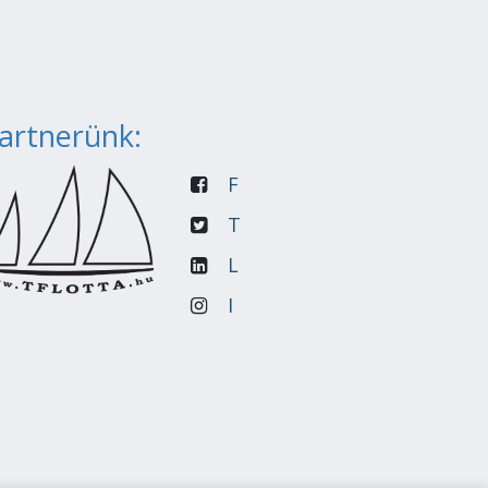
artnerünk:
F
T
L
I