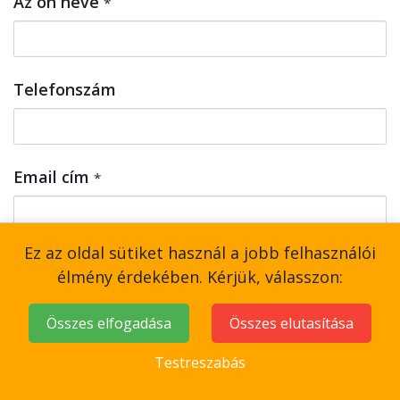
Az ön neve
*
Telefonszám
Email cím
*
Ez az oldal sütiket használ a jobb felhasználói
Szervezet
élmény érdekében. Kérjük, válasszon:
Összes elfogadása
Összes elutasítása
Tárgy
*
Testreszabás
Elő beszélgetés - chat ablak.