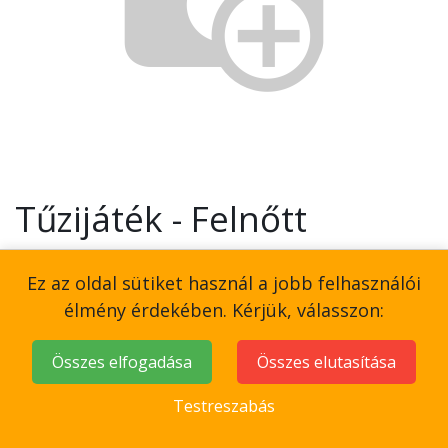
Tűzijáték - Felnőtt
15,000
Ft
Ez az oldal sütiket használ a jobb felhasználói
élmény érdekében. Kérjük, válasszon:
Összes elfogadása
Összes elutasítása
Add to Cart
Testreszabás
Elő beszélgetés - chat ablak.