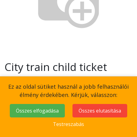
City train child ticket
3,000
Ft
Ez az oldal sütiket használ a jobb felhasználói
élmény érdekében. Kérjük, válasszon:
Összes elfogadása
Összes elutasítása
Add to Cart
Testreszabás