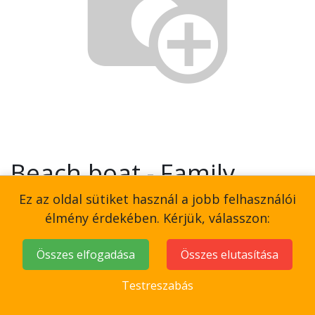
Beach boat - Family
ticket - open
Ez az oldal sütiket használ a jobb felhasználói
élmény érdekében. Kérjük, válasszon:
19,500
Ft
Összes elfogadása
Összes elutasítása
Testreszabás
Elő beszélgetés - chat ablak.
Add to Cart