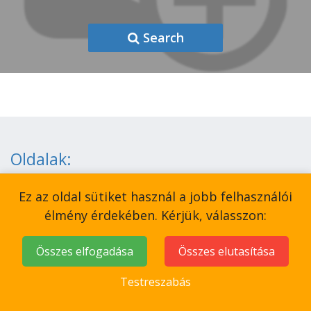
Search
Oldalak:
Kezdőlap
Ez az oldal sütiket használ a jobb felhasználói
Vitorlás bérlés
élmény érdekében. Kérjük, válasszon:
E-boat bérlés
Összes elfogadása
Összes elutasítása
Speed boat bérlés
Testreszabás
Hajókirándulások