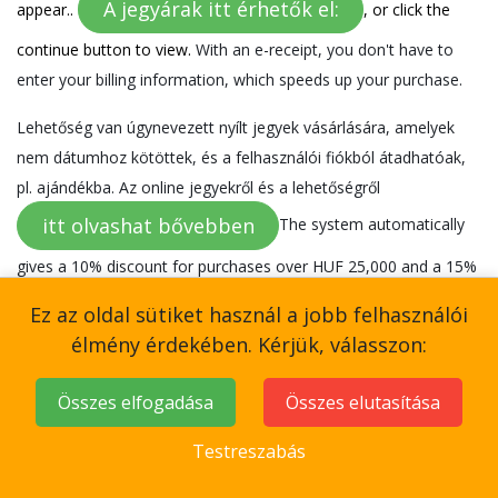
A jegyárak itt érhetők el:
appear..
, or click the
continue button to view.
With an e-receipt, you don't have to
enter your billing information, which speeds up your purchase.
Lehetőség van úgynevezett nyílt jegyek vásárlására, amelyek
nem dátumhoz kötöttek, és a felhasználói fiókból átadhatóak,
pl. ajándékba. Az online jegyekről és a lehetőségről
itt olvashat bővebben
The system automatically
gives a 10% discount for purchases over HUF 25,000 and a 15%
discount for purchases over HUF 35,000.
Ez az oldal sütiket használ a jobb felhasználói
élmény érdekében. Kérjük, válasszon:
If you purchase a ticket for both the speedboat and any of our
Talisman cruise programs, we will give you a Dotto sightseeing
Összes elfogadása
Összes elutasítása
ticket as a gift.
Testreszabás
Gyakran ismételt kérdések és segítség a
foglalással kapcsolatban.