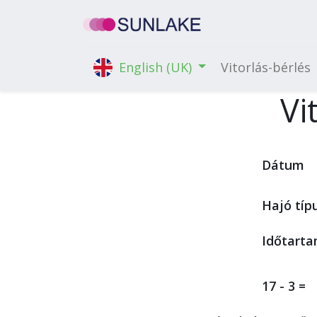
Vitorlás-bérlés
English (UK)
Vi
Dátum
Hajó típ
Időtart
17 - 3 =