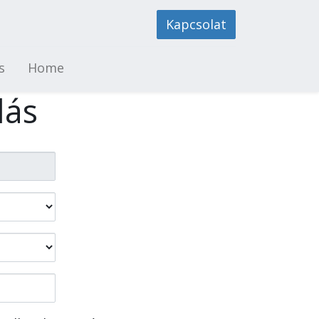
Kapcsolat
s
Home
lás