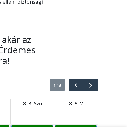
 elleni biztonsági
 akár az
. Érdemes
ra!
ma
8. 8. Szo
8. 9. V