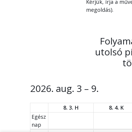
Kérjük, írja a műv
megoldás).
Folyama
utolsó p
tö
2026. aug. 3 – 9.
8. 3. H
8. 4. K
Egész
nap