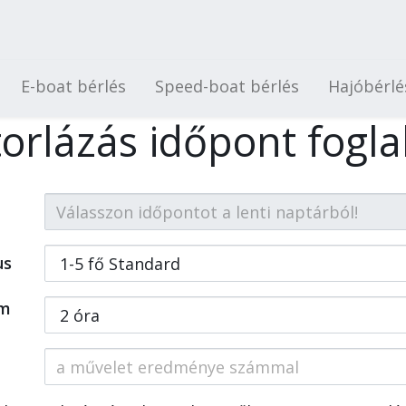
E-boat bérlés
Speed-boat bérlés
Hajóbérlé
torlázás időpont fogla
us
am