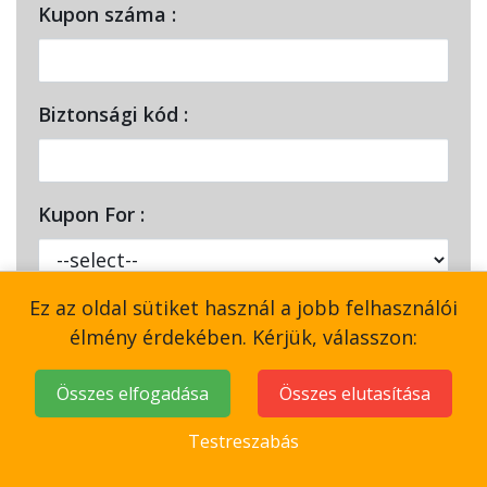
Kupon száma :
Biztonsági kód :
Kupon For :
Ez az oldal sütiket használ a jobb felhasználói
Kupon Partner :
élmény érdekében. Kérjük, válasszon:
Összes elfogadása
Összes elutasítása
Testreszabás