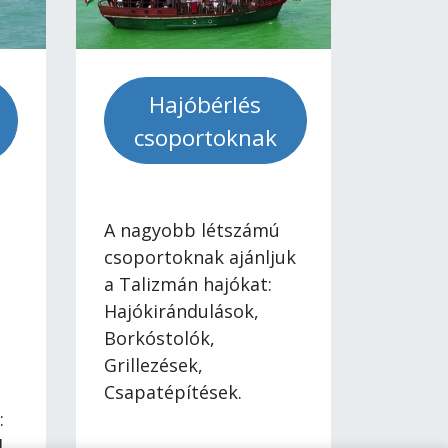
Hajóbérlés
csoportoknak
A nagyobb létszámú
csoportoknak ajánljuk
a Talizmán hajókat:
Hajókirándulások,
Borkóstolók,
Grillezések,
Csapatépítések.
:
d