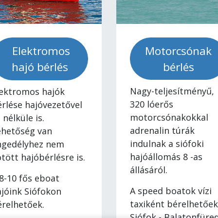
Motorcsónak
Elektromos
bérlés
hajó bérlés
Nagy-teljesítményű,
lektromos hajók
320 lóerős
rlése hajóvezetővel
motorcsónakokkal
 nélküle is.
adrenalin túrák
ehetőség van
indulnak a siófoki
ngedélyhez nem
hajóállomás 8 -as
tött hajóbérlésre is.
állásáról.
8-10 fős eboat
A speed boatok vízi
jóink Siófokon
taxiként bérelhetőek
érelhetőek.
Siófok - Balatonfüre