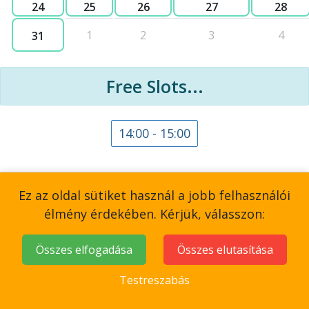
24
25
26
27
28
1
2
3
4
31
Free Slots...
14:00 - 15:00
Ez az oldal sütiket használ a jobb felhasználói
élmény érdekében. Kérjük, válasszon:
Összes elfogadása
Összes elutasítása
Testreszabás
Elő beszélgetés - chat ablak.