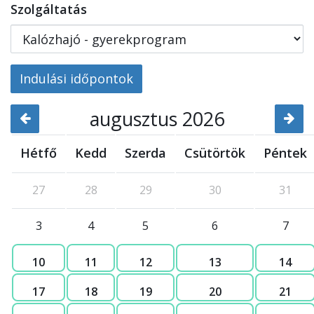
Szolgáltatás
Indulási időpontok
augusztus 2026
Hétfő
Kedd
Szerda
Csütörtök
Péntek
27
28
29
30
31
3
4
5
6
7
10
11
12
13
14
17
18
19
20
21