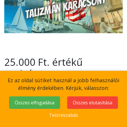
25.000 Ft. értékű
utalvány
Ez az oldal sütiket használ a jobb felhasználói
55,000
Ft
élmény érdekében. Kérjük, válasszon:
Összes elfogadása
Összes elutasítása
Testreszabás
Add to Cart